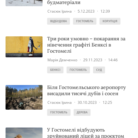
будматеріали
Стасюк Ірина
·
5.12.2023
·
12:39
ВІДБУДОВА
ГОСТОМЕЛЬ
КОРУПЦІЯ
Три роки умовно – покарання за
нівечення графіті Бенксі в
Гостомелі
Марія Демченко
·
29.11.2023
·
14:46
БЕНКСІ
ГОСТОМЕЛЬ
СУД
Біля Гостомельського аеропорту
висадили тисячі дубів і сосен
Стасюк Ірина
·
30.10.2023
·
12:25
ГОСТОМЕЛЬ
ДЕРЕВА
У Гостомелі відбудують
зруйнований ліцей за проєктом