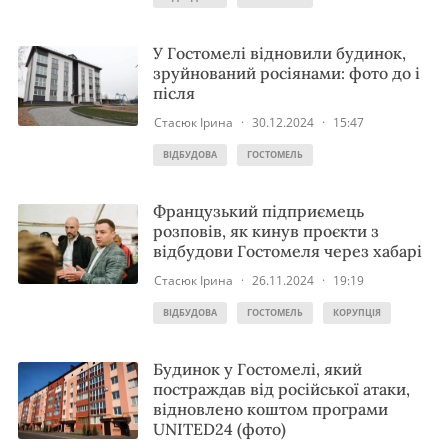
У Гостомелі відновили будинок,
зруйнований росіянами: фото до і
після
Стасюк Ірина
·
30.12.2024
·
15:47
ВІДБУДОВА
ГОСТОМЕЛЬ
Французький підприємець
розповів, як кинув проєкти з
відбудови Гостомеля через хабарі
Стасюк Ірина
·
26.11.2024
·
19:19
ВІДБУДОВА
ГОСТОМЕЛЬ
КОРУПЦІЯ
Будинок у Гостомелі, який
постраждав від російської атаки,
відновлено коштом програми
UNITED24 (фото)