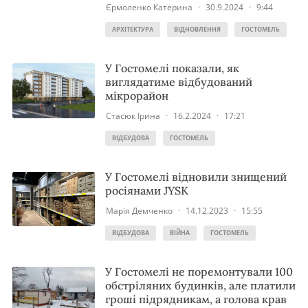
Єрмоленко Катерина
·
30.9.2024
·
9:44
АРХІТЕКТУРА
ВІДНОВЛЕННЯ
ГОСТОМЕЛЬ
У Гостомелі показали, як
виглядатиме відбудований
мікрорайон
Стасюк Ірина
·
16.2.2024
·
17:21
ВІДБУДОВА
ГОСТОМЕЛЬ
У Гостомелі відновили знищений
росіянами JYSK
Марія Демченко
·
14.12.2023
·
15:55
ВІДБУДОВА
ВІЙНА
ГОСТОМЕЛЬ
У Гостомелі не поремонтували 100
обстріляних будинків, але платили
гроші підрядникам, а голова крав