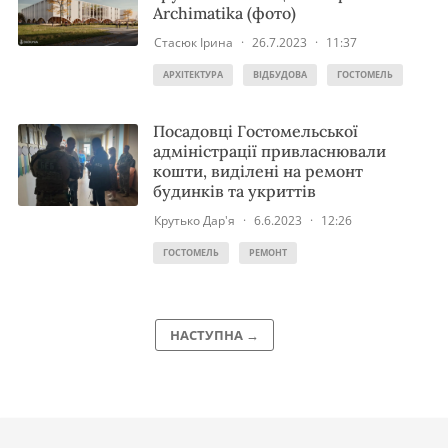
Archimatika (фото)
Стасюк Ірина
·
26.7.2023
·
11:37
АРХІТЕКТУРА
ВІДБУДОВА
ГОСТОМЕЛЬ
Посадовці Гостомельської
адміністрації привласнювали
кошти, виділені на ремонт
будинків та укриттів
Крутько Дар'я
·
6.6.2023
·
12:26
ГОСТОМЕЛЬ
РЕМОНТ
НАСТУПНА →