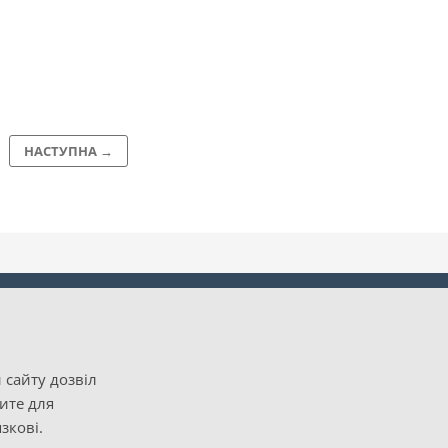
НАСТУПНА →
 сайту дозвіл
рите для
зкові.