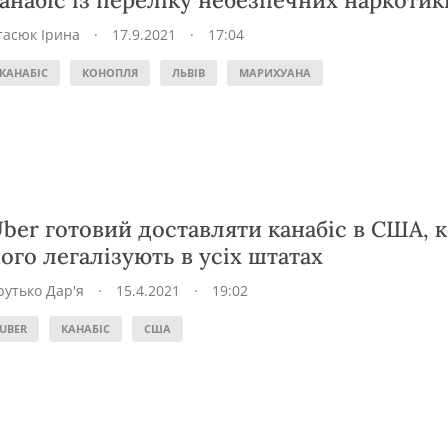
анабіс із переліку небезпечних наркотик
тасюк Ірина
·
17.9.2021
·
17:04
КАНАБІС
КОНОПЛЯ
ЛЬВІВ
МАРИХУАНА
ber готовий доставляти канабіс в США, 
ого легалізують в усіх штатах
рутько Дар'я
·
15.4.2021
·
19:02
UBER
КАНАБІС
США