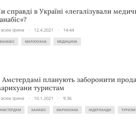
и справді в Україні «легалізували меди
анабіс»?
тасюк Ірина
·
12.4.2021
·
14:44
КАНАБІС
МАРИХУАНА
МЕДИЦИНА
 Амстердамі планують заборонити прод
арихуани туристам
тасюк Ірина
·
10.1.2021
·
9:36
АМСТЕРДАМ
КАНАБІС
МАРИХУАНА
НІДЕРЛАНДИ
ТУРИЗМ