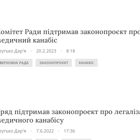
омітет Ради підтримав законопроєкт пр
едичний канабіс
рутько Дар'я
·
20.2.2023
·
8:18
ВЕРХОВНА РАДА
ЗАКОНОПРОЄКТ
КАНАБІС
ряд підтримав законопроект про легаліз
едичного канабісу
рутько Дар'я
·
7.6.2022
·
17:36