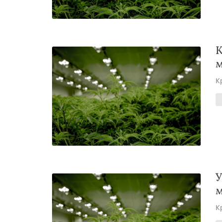
К
м
К
У
м
К