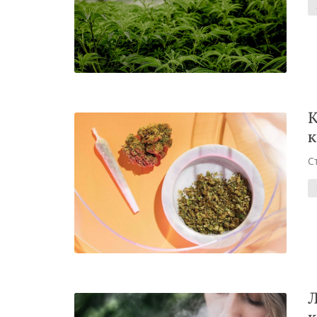
К
к
С
Л