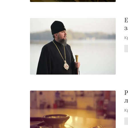
Е
з
К
Р
л
К