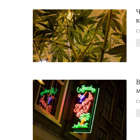
Ч
к
С
В
м
С