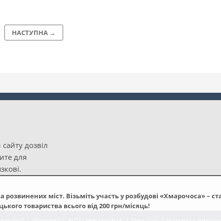
НАСТУПНА →
 сайту дозвіл
рите для
зкові.
а розвинених міст. Візьміть участь у розбудові «Хмарочоса» – ст
кого товариства всього від 200 грн/місяць!
арочос"
|
Реклама
|
NGO Hmarochos
|
Про нас
|
Нативна рекла