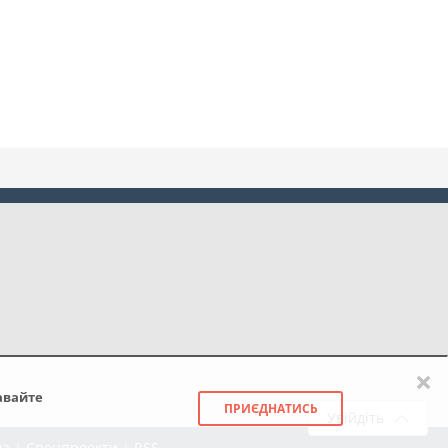
×
авайте
ПРИЄДНАТИСЬ
Увійдіть
ма
|
Спецпроекти
|
RSS