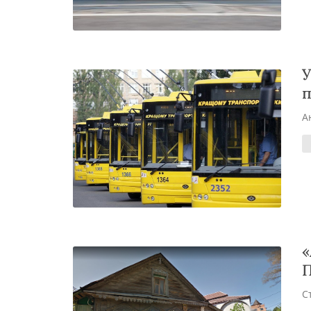
У
п
А
«
С