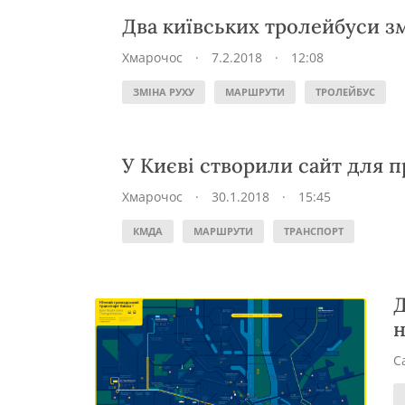
Два київських тролейбуси з
Хмарочос
·
7.2.2018
·
12:08
ЗМІНА РУХУ
МАРШРУТИ
ТРОЛЕЙБУС
У Києві створили сайт для п
Хмарочос
·
30.1.2018
·
15:45
КМДА
МАРШРУТИ
ТРАНСПОРТ
Д
н
С