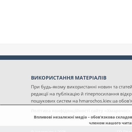
ВИКОРИСТАННЯ МАТЕРІАЛІВ
При будь-якому використанні новин та статей
редакції на публікацію й гіперпосилання відк
пошукових систем на hmarochos.kiev.ua обов'я
Політика конфіденційності сайту «Хмарочос»
Впливові незалежні медіа – обов'язкова складов
членом нашого читаць
© Хмарочос | 2025
ГО "Хм