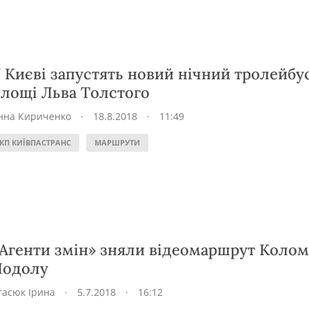
 Києві запустять новий нічний тролейбус
лощі Льва Толстого
нна Кириченко
·
18.8.2018
·
11:49
КП КИЇВПАСТРАНС
МАРШРУТИ
Агенти змін» зняли відеомаршрут Колом
Подолу
тасюк Ірина
·
5.7.2018
·
16:12