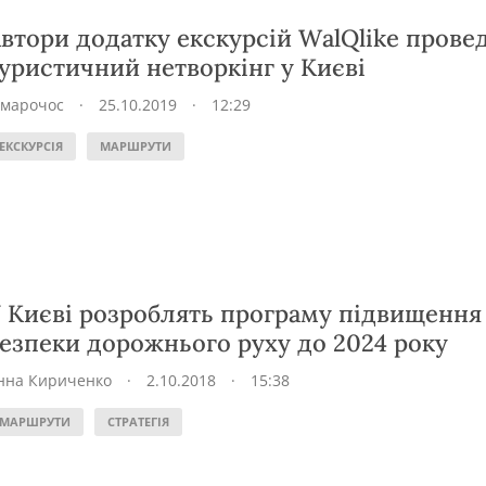
втори додатку екскурсій WalQlike прове
уристичний нетворкінг у Києві
Хмарочос
·
25.10.2019
·
12:29
ЕКСКУРСІЯ
МАРШРУТИ
 Києві розроблять програму підвищення
езпеки дорожнього руху до 2024 року
нна Кириченко
·
2.10.2018
·
15:38
МАРШРУТИ
СТРАТЕГІЯ