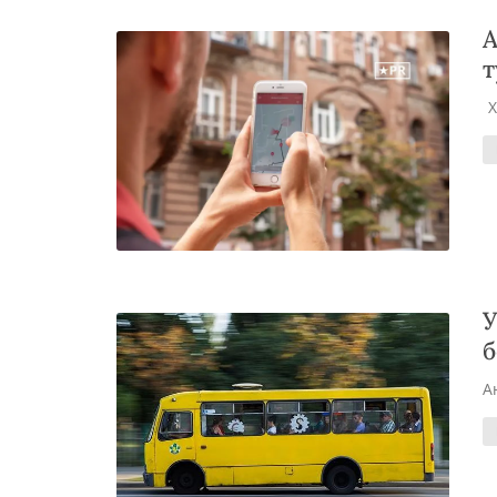
А
т
У
б
А