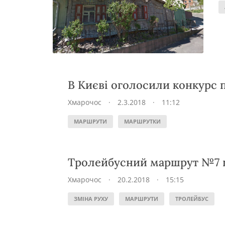
В Києві оголосили конкурс п
Хмарочос
·
2.3.2018
·
11:12
МАРШРУТИ
МАРШРУТКИ
Тролейбусний маршрут №7 п
Хмарочос
·
20.2.2018
·
15:15
ЗМІНА РУХУ
МАРШРУТИ
ТРОЛЕЙБУС