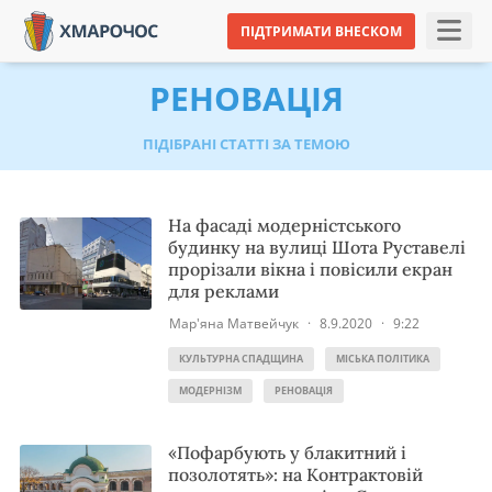
ПІДТРИМАТИ ВНЕСКОМ
РЕНОВАЦІЯ
ПІДІБРАНІ СТАТТІ ЗА ТЕМОЮ
На фасаді модерністського
будинку на вулиці Шота Руставелі
прорізали вікна і повісили екран
для реклами
Мар'яна Матвейчук
·
8.9.2020
·
9:22
КУЛЬТУРНА СПАДЩИНА
МІСЬКА ПОЛІТИКА
МОДЕРНІЗМ
РЕНОВАЦІЯ
«Пофарбують у блакитний і
позолотять»: на Контрактовій