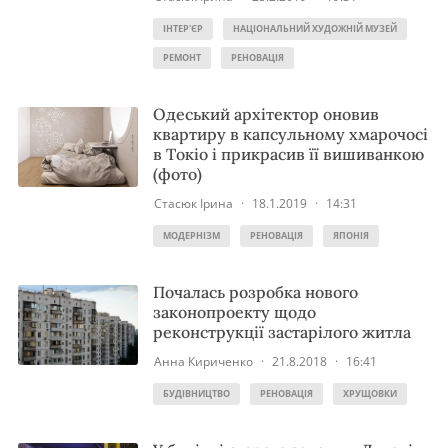
ІНТЕР'ЄР
НАЦІОНАЛЬНИЙ ХУДОЖНІЙ МУЗЕЙ
РЕМОНТ
РЕНОВАЦІЯ
Одеський архітектор оновив
квартиру в капсульному хмарочосі
в Токіо і прикрасив її вишиванкою
(фото)
Стасюк Ірина
·
18.1.2019
·
14:31
МОДЕРНІЗМ
РЕНОВАЦІЯ
ЯПОНІЯ
Почалась розробка нового
законопроекту щодо
реконструкції застарілого житла
Анна Кириченко
·
21.8.2018
·
16:41
БУДІВНИЦТВО
РЕНОВАЦІЯ
ХРУЩОВКИ