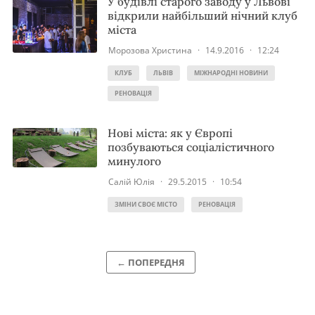
У будівлі старого заводу у Львові
відкрили найбільший нічний клуб
міста
Морозова Христина
·
14.9.2016
·
12:24
КЛУБ
ЛЬВІВ
МІЖНАРОДНІ НОВИНИ
РЕНОВАЦІЯ
Нові міста: як у Європі
позбуваються соціалістичного
минулого
Салій Юлія
·
29.5.2015
·
10:54
ЗМІНИ СВОЄ МІСТО
РЕНОВАЦІЯ
← ПОПЕРЕДНЯ