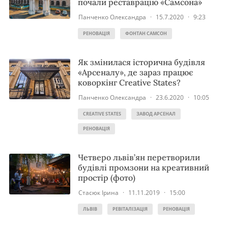
почали реставрацію «Самсона»
Панченко Олександра
·
15.7.2020
·
9:23
РЕНОВАЦІЯ
ФОНТАН САМСОН
Як змінилася історична будівля
«Арсеналу», де зараз працює
коворкінг Creative States?
Панченко Олександра
·
23.6.2020
·
10:05
CREATIVE STATES
ЗАВОД АРСЕНАЛ
РЕНОВАЦІЯ
Четверо львів’ян перетворили
будівлі промзони на креативний
простір (фото)
Стасюк Ірина
·
11.11.2019
·
15:00
ЛЬВІВ
РЕВІТАЛІЗАЦІЯ
РЕНОВАЦІЯ