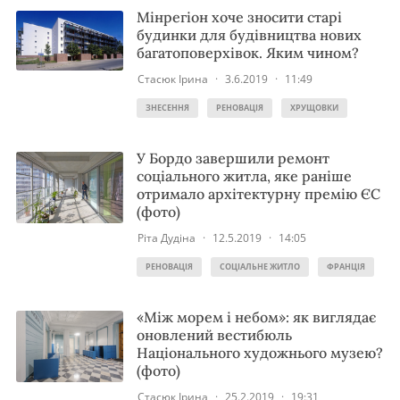
Мінрегіон хоче зносити старі
будинки для будівництва нових
багатоповерхівок. Яким чином?
Стасюк Ірина
·
3.6.2019
·
11:49
ЗНЕСЕННЯ
РЕНОВАЦІЯ
ХРУЩОВКИ
У Бордо завершили ремонт
соціального житла, яке раніше
отримало архітектурну премію ЄС
(фото)
Ріта Дудіна
·
12.5.2019
·
14:05
РЕНОВАЦІЯ
СОЦІАЛЬНЕ ЖИТЛО
ФРАНЦІЯ
«Між морем і небом»: як виглядає
оновлений вестибюль
Національного художнього музею?
(фото)
Стасюк Ірина
·
25.2.2019
·
19:31