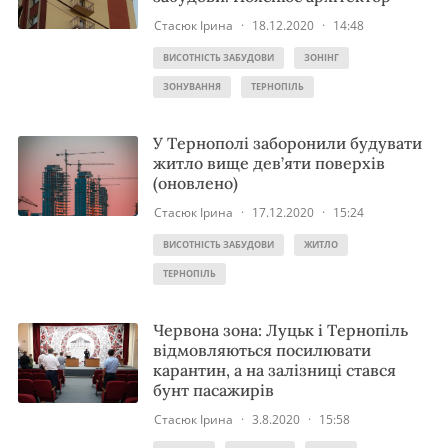
Стасюк Ірина
·
18.12.2020
·
14:48
ВИСОТНІСТЬ ЗАБУДОВИ
ЗОНІНГ
ЗОНУВАННЯ
ТЕРНОПІЛЬ
У Тернополі заборонили будувати
житло вище дев’яти поверхів
(оновлено)
Стасюк Ірина
·
17.12.2020
·
15:24
ВИСОТНІСТЬ ЗАБУДОВИ
ЖИТЛО
ТЕРНОПІЛЬ
Червона зона: Луцьк і Тернопіль
відмовляються посилювати
карантин, а на залізниці стався
бунт пасажирів
Стасюк Ірина
·
3.8.2020
·
15:58