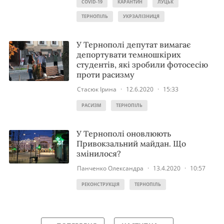
COVID-19
КАРАНТИН
ЛУЦЬК
ТЕРНОПІЛЬ
УКРЗАЛІЗНИЦЯ
У Тернополі депутат вимагає
депортувати темношкірих
студентів, які зробили фотосесію
проти расизму
Стасюк Ірина
·
12.6.2020
·
15:33
РАСИЗМ
ТЕРНОПІЛЬ
У Тернополі оновлюють
Привокзальний майдан. Що
змінилося?
Панченко Олександра
·
13.4.2020
·
10:57
РЕКОНСТРУКЦІЯ
ТЕРНОПІЛЬ