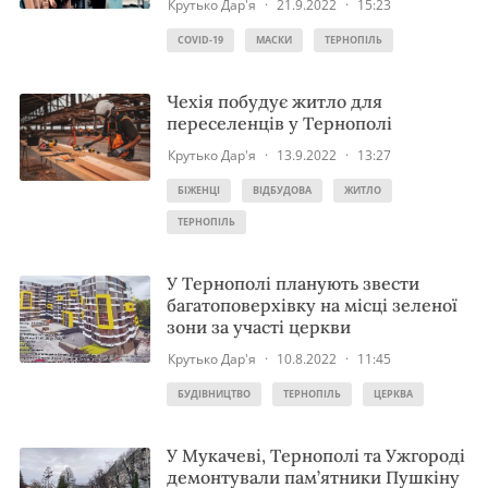
Крутько Дар'я
·
21.9.2022
·
15:23
COVID-19
МАСКИ
ТЕРНОПІЛЬ
Чехія побудує житло для
переселенців у Тернополі
Крутько Дар'я
·
13.9.2022
·
13:27
БІЖЕНЦІ
ВІДБУДОВА
ЖИТЛО
ТЕРНОПІЛЬ
У Тернополі планують звести
багатоповерхівку на місці зеленої
зони за участі церкви
Крутько Дар'я
·
10.8.2022
·
11:45
БУДІВНИЦТВО
ТЕРНОПІЛЬ
ЦЕРКВА
У Мукачеві, Тернополі та Ужгороді
демонтували пам’ятники Пушкіну