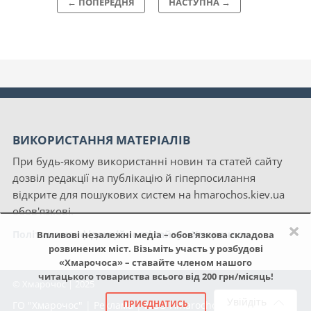
← ПОПЕРЕДНЯ
НАСТУПНА →
ВИКОРИСТАННЯ МАТЕРІАЛІВ
При будь-якому використанні новин та статей сайту
дозвіл редакції на публікацію й гіперпосилання
відкрите для пошукових систем на hmarochos.kiev.ua
обов'язкові.
×
Політика конфіденційності сайту «Хмарочос»
Впливові незалежні медіа – обов'язкова складова
розвинених міст. Візьміть участь у розбудові
«Хмарочоса» – ставайте членом нашого
читацького товариства всього від 200 грн/місяць!
© Хмарочос | 2025
Увійдіть
ПРИЄДНАТИСЬ
ГО "Хмарочос"
|
Реклама
|
NGO Hmarochos
|
Про нас
|