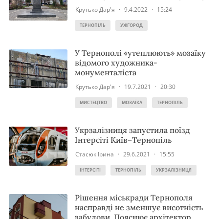
Крутько Дар'я
·
9.4.2022
·
15:24
ТЕРНОПІЛЬ
УЖГОРОД
У Тернополі «утеплюють» мозаїку
відомого художника-
монументаліста
Крутько Дар'я
·
19.7.2021
·
20:30
МИСТЕЦТВО
МОЗАЇКА
ТЕРНОПІЛЬ
Укрзалізниця запустила поїзд
Інтерсіті Київ–Тернопіль
Стасюк Ірина
·
29.6.2021
·
15:55
ІНТЕРСІТІ
ТЕРНОПІЛЬ
УКРЗАЛІЗНИЦЯ
Рішення міськради Тернополя
насправді не зменшує висотність
забудови. Пояснює архітектор