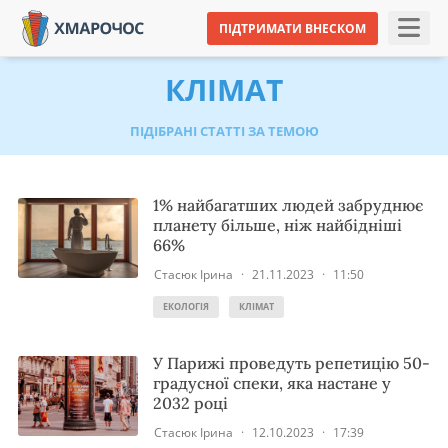
ПІДТРИМАТИ ВНЕСКОМ
КЛІМАТ
ПІДІБРАНІ СТАТТІ ЗА ТЕМОЮ
1% найбагатших людей забруднює
планету більше, ніж найбідніші
66%
Стасюк Ірина
·
21.11.2023
·
11:50
ЕКОЛОГІЯ
КЛІМАТ
У Парижі проведуть репетицію 50-
градусної спеки, яка настане у
2032 році
Стасюк Ірина
·
12.10.2023
·
17:39