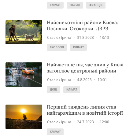
КЛІМАТ
ПАРИЖ
ФРАНЦІЯ
Найспекотніші райони Києва:
Позняки, Осокорки, ДВРЗ
Стасюк Ірина
·
31.8.2023
·
13:13
ЕКОЛОГІЯ
КЛІМАТ
Найчастіше під час злив у Києві
затоплює центральні райони
Стасюк Ірина
·
4.8.2023
·
10:01
ДОЩ
КЛІМАТ
Перший тиждень липня став
найгарячішим в новітній історії
Стасюк Ірина
·
24.7.2023
·
12:00
КЛІМАТ