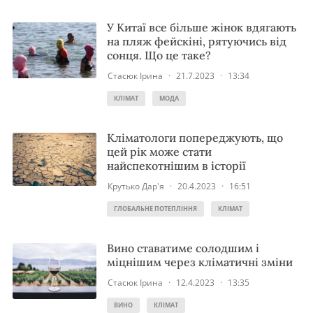
У Китаї все більше жінок вдягають
на пляж фейскіні, рятуючись від
сонця. Що це таке?
Стасюк Ірина
·
21.7.2023
·
13:34
КЛІМАТ
МОДА
Кліматологи попереджують, що
цей рік може стати
найспекотнішим в історії
Крутько Дар'я
·
20.4.2023
·
16:51
ГЛОБАЛЬНЕ ПОТЕПЛІННЯ
КЛІМАТ
Вино ставатиме солодшим і
міцнішим через кліматичні зміни
Стасюк Ірина
·
12.4.2023
·
13:35
ВИНО
КЛІМАТ