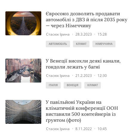
Євросоюз дозволить продавати
автомобілі з ДВЗ й після 2035 року
— через Німеччину
Стасюк Ірина
·
28.3.2023
·
15:28
АВТОМОБІЛЬ
КЛІМАТ
НІМЕЧЧИНА
У Венеції висохли деякі канали,
гондоли лежать у багні
Стасюк Ірина
·
21.2.2023
·
12:30
ІТАЛІЯ
ВЕНЕЦІЯ
КЛІМАТ
У павільйоні України на
кліматичній конференції ООН
виставили 500 контейнерів із
ґрунтом (фото)
Стасюк Ірина
·
8.11.2022
·
10:45