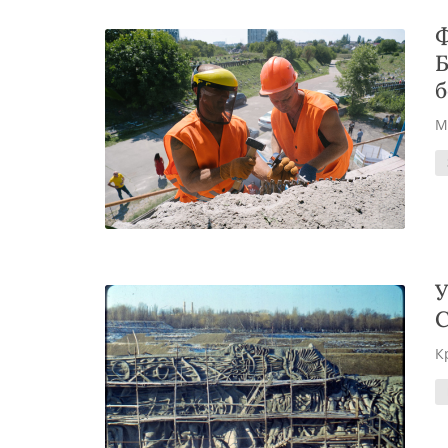
Ф
Б
б
М
У
С
К