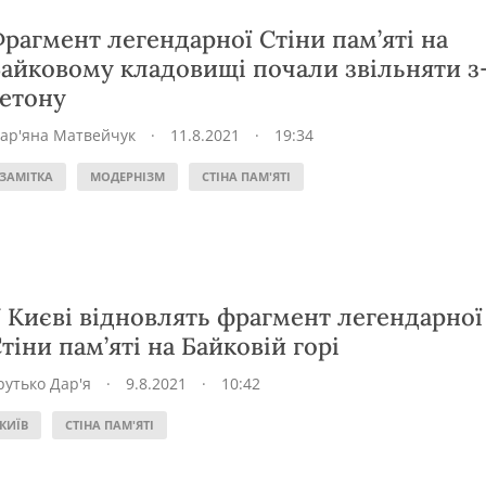
рагмент легендарної Стіни пам’яті на
айковому кладовищі почали звільняти з
етону
ар'яна Матвейчук
·
11.8.2021
·
19:34
ЗАМІТКА
МОДЕРНІЗМ
СТІНА ПАМ'ЯТІ
 Києві відновлять фрагмент легендарної
тіни пам’яті на Байковій горі
рутько Дар'я
·
9.8.2021
·
10:42
КИЇВ
СТІНА ПАМ'ЯТІ