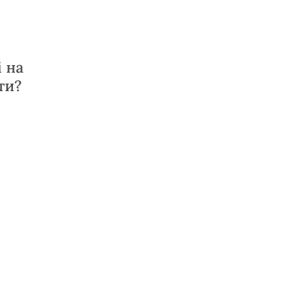
 на
ти?