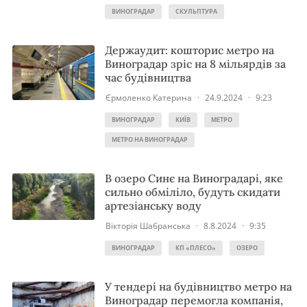
ВИНОГРАДАР
СКУЛЬПТУРА
Держаудит: кошторис метро на
Виноградар зріс на 8 мільярдів за
час будівництва
Єрмоленко Катерина
·
24.9.2024
·
9:23
ВИНОГРАДАР
КИЇВ
МЕТРО
МЕТРО НА ВИНОГРАДАР
В озеро Синє на Виноградарі, яке
сильно обміліло, будуть скидати
артезіанську воду
Вікторія Шабранська
·
8.8.2024
·
9:35
ВИНОГРАДАР
КП «ПЛЕСО»
ОЗЕРО
У тендері на будівництво метро на
Виноградар перемогла компанія,