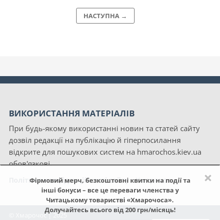
НАСТУПНА →
ВИКОРИСТАННЯ МАТЕРІАЛІВ
При будь-якому використанні новин та статей сайту
дозвіл редакції на публікацію й гіперпосилання
відкрите для пошукових систем на hmarochos.kiev.ua
обов'язкові.
×
Політика конфіденційності сайту «Хмарочос»
Фірмовий мерч, безкоштовні квитки на події та
інші бонуси – все це переваги членства у
Читацькому товаристві «Хмарочоса».
Долучайтесь всього від 200 грн/місяць!
© Хмарочос | 2025