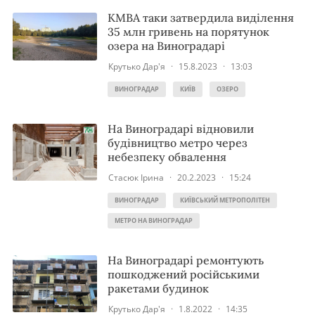
КМВА таки затвердила виділення
35 млн гривень на порятунок
озера на Виноградарі
Крутько Дар'я
·
15.8.2023
·
13:03
ВИНОГРАДАР
КИЇВ
ОЗЕРО
На Виноградарі відновили
будівництво метро через
небезпеку обвалення
Стасюк Ірина
·
20.2.2023
·
15:24
ВИНОГРАДАР
КИЇВСЬКИЙ МЕТРОПОЛІТЕН
МЕТРО НА ВИНОГРАДАР
На Виноградарі ремонтують
пошкоджений російськими
ракетами будинок
Крутько Дар'я
·
1.8.2022
·
14:35