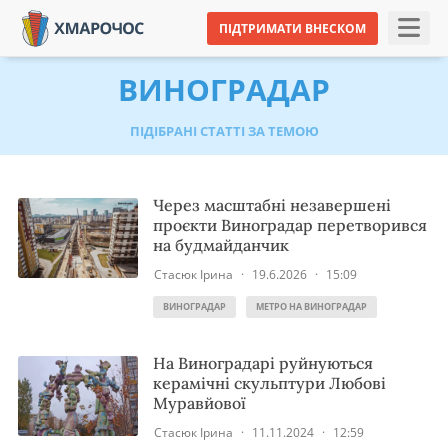
ПІДТРИМАТИ ВНЕСКОМ
ВИНОГРАДАР
ПІДІБРАНІ СТАТТІ ЗА ТЕМОЮ
Через масштабні незавершені
проєкти Виноградар перетворився
на будмайданчик
Стасюк Ірина
·
19.6.2026
·
15:09
ВИНОГРАДАР
МЕТРО НА ВИНОГРАДАР
На Виноградарі руйнуються
керамічні скульптури Любові
Муравйової
Стасюк Ірина
·
11.11.2024
·
12:59