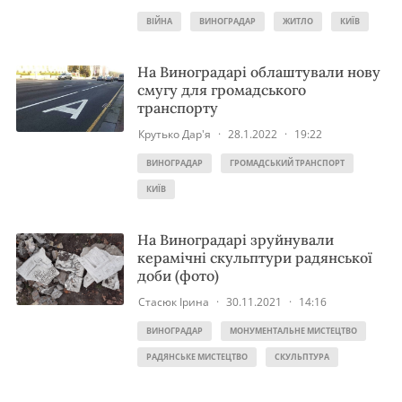
ВІЙНА
ВИНОГРАДАР
ЖИТЛО
КИЇВ
На Виноградарі облаштували нову
смугу для громадського
транспорту
Крутько Дар'я
·
28.1.2022
·
19:22
ВИНОГРАДАР
ГРОМАДСЬКИЙ ТРАНСПОРТ
КИЇВ
На Виноградарі зруйнували
керамічні скульптури радянської
доби (фото)
Стасюк Ірина
·
30.11.2021
·
14:16
ВИНОГРАДАР
МОНУМЕНТАЛЬНЕ МИСТЕЦТВО
РАДЯНСЬКЕ МИСТЕЦТВО
СКУЛЬПТУРА