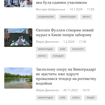
яка була єдиним учасником
Вікторія Шабранська
·
14.7.2024
·
11:05
БУДІВНИЦТВО
ВИНОГРАДАР
МЕТРО
Євгенія Фуллен створює новий
мурал в Києві попри заборону
Марія Демченко
·
1.2.2024
·
17:36
ВИНОГРАДАР
КИЇВ
КОНФЛІКТ
МУРАЛ
СКАНДАЛ
Засохлому озеру на Виноградарі
не щастить: вже вдруге
провалився тендер на розчистку
водойми
Марія Демченко
·
20.11.2023
·
14:10
ВИНОГРАДАР
КИЇВ
ОЗЕРО
ТЕНДЕР