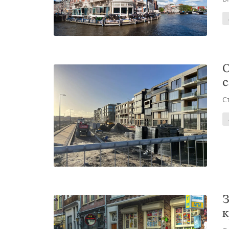
О
С
З
к