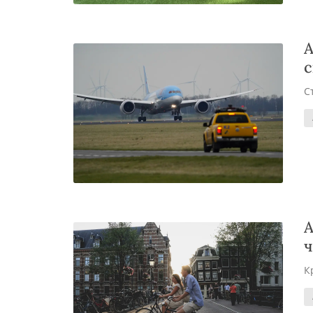
А
с
С
А
ч
К