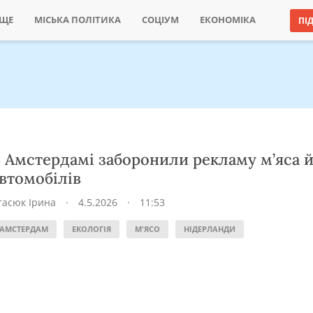
ИЩЕ
МІСЬКА ПОЛІТИКА
СОЦІУМ
ЕКОНОМІКА
ПІ
 Амстердамі заборонили рекламу м’яса 
втомобілів
тасюк Ірина
·
4.5.2026
·
11:53
АМСТЕРДАМ
ЕКОЛОГІЯ
М'ЯСО
НІДЕРЛАНДИ