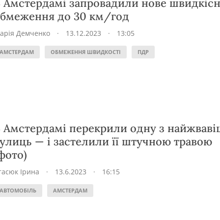
 Амстердамі запровадили нове швидкіс
бмеження до 30 км/год
арія Демченко
·
13.12.2023
·
13:05
АМСТЕРДАМ
ОБМЕЖЕННЯ ШВИДКОСТІ
ПДР
 Амстердамі перекрили одну з найжвав
улиць — і застелили її штучною травою
фото)
тасюк Ірина
·
13.6.2023
·
16:15
АВТОМОБІЛЬ
АМСТЕРДАМ