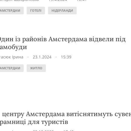
АМСТЕРДАМ
ГОТЕЛІ
НІДЕРЛАНДИ
дин із районів Амстердама відвели під
самобуди
тасюк Ірина
·
23.1.2024
·
15:39
АМСТЕРДАМ
ЖИТЛО
 центру Амстердама витіснятимуть сувен
рамниці для туристів