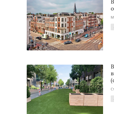
В
о
М
В
в
(
С