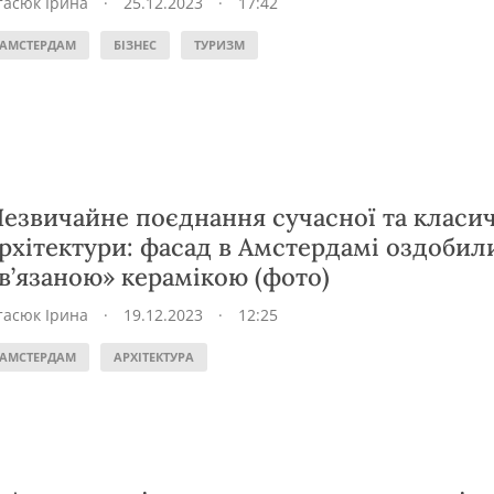
тасюк Ірина
·
25.12.2023
·
17:42
АМСТЕРДАМ
БІЗНЕС
ТУРИЗМ
езвичайне поєднання сучасної та класи
рхітектури: фасад в Амстердамі оздобил
в’язаною» керамікою (фото)
тасюк Ірина
·
19.12.2023
·
12:25
АМСТЕРДАМ
АРХІТЕКТУРА