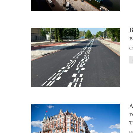
В
в
С
А
г
т
В