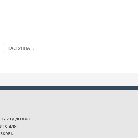
НАСТУПНА →
 сайту дозвіл
рите для
зкові.