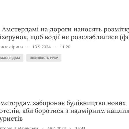
 Амстердамі на дороги наносять розмітк
ізерунок, щоб водії не розслаблялися (ф
тасюк Ірина
·
13.9.2024
·
11:20
АМСТЕРДАМ
ШВИДКІСТЬ РУХУ
мстердам забороняє будівництво нових
отелів, аби боротися з надмірним напли
уристів
ікторія Шабранська
·
19.4.2024
·
16:41