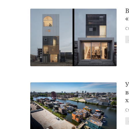
В
«
С
У
в
х
С