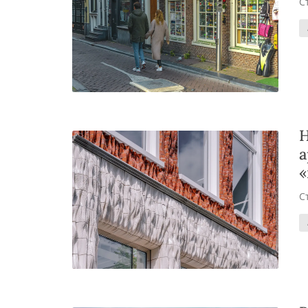
С
Н
а
«
С