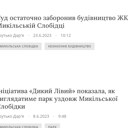
уд остаточно заборонив будівництво ЖК
икільській Слобідці
рутько Дар'я
·
23.6.2023
·
10:12
МИКІЛЬСЬКА СЛОБІДКА
НЕЗАКОННЕ БУДІВНИЦТВО
ніціатива «Дикий Лівий» показала, як
иглядатиме парк уздовж Микільської
лобідки
рутько Дар'я
·
8.6.2023
·
9:48
МИКІЛЬСЬКА СЛОБІДКА
ПАРК