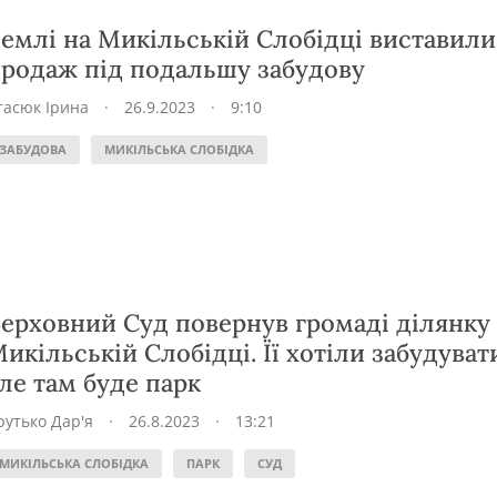
емлі на Микільській Слобідці виставили
родаж під подальшу забудову
тасюк Ірина
·
26.9.2023
·
9:10
ЗАБУДОВА
МИКІЛЬСЬКА СЛОБІДКА
ерховний Суд повернув громаді ділянку
икільській Слобідці. Її хотіли забудуват
ле там буде парк
рутько Дар'я
·
26.8.2023
·
13:21
МИКІЛЬСЬКА СЛОБІДКА
ПАРК
СУД