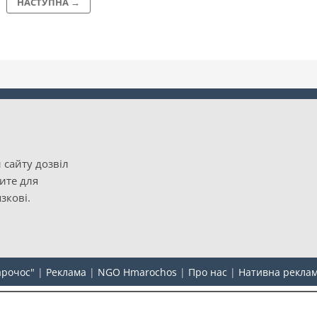
НАСТУПНА →
 сайту дозвіл
рите для
зкові.
арочос"
|
Реклама
|
NGO Hmarochos
|
Про нас
|
Нативна рекла