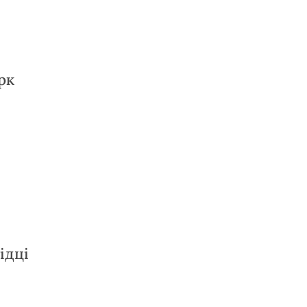
рк
ідці