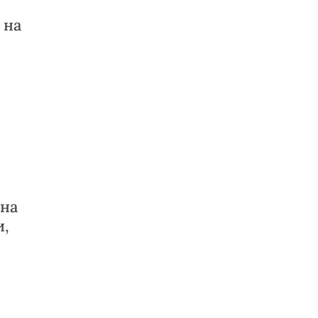
 на
 на
и,