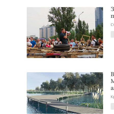
З
п
С
В
М
а
К