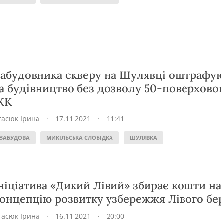
абудовника скверу на Шулявці оштрафу
а будівництво без дозволу 50-поверхово
ЖК
тасюк Ірина
·
17.11.2021
·
11:41
ЗАБУДОВА
МИКІЛЬСЬКА СЛОБІДКА
ШУЛЯВКА
ніціатива «Дикий Лівий» збирає кошти на
онцепцію розвитку узбережжя Лівого бе
тасюк Ірина
·
16.11.2021
·
20:00