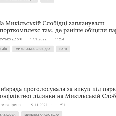
а Микільській Слобідці запланували
порткомплекс там, де раніше обіцяли па
рутько Дар'я
·
17.1.2022
·
11:54
КИЇВ
МИКІЛЬСЬКА СЛОБІДКА
ПАРК
иїврада проголосувала за викуп під парк
онфліктної ділянки на Микільській Слоб
тасюк Ірина
·
19.11.2021
·
11:51
ЗАБУДОВА
МИКІЛЬСЬКА СЛОБІДКА