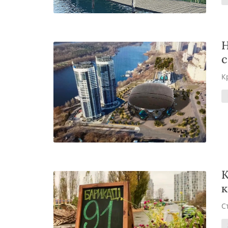
Н
с
К
К
к
С