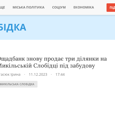
ИЩЕ
МІСЬКА ПОЛІТИКА
СОЦІУМ
ЕКОНОМІКА
ПІ
БІДКА
щадбанк знову продає три ділянки на
икільській Слобідці під забудову
тасюк Ірина
·
11.12.2023
·
17:44
МИКІЛЬСЬКА СЛОБІДКА