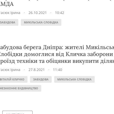
КМДА
тасюк Ірина
·
26.10.2021
·
10:42
ЗАБУДОВА
МИКІЛЬСЬКА СЛОБІДКА
абудова берега Дніпра: жителі Микільсь
лобідки домоглися від Кличка заборони
роїзд техніки та обіцянки викупити діля
тасюк Ірина
·
27.8.2021
·
11:40
ВІТАЛІЙ КЛИЧКО
ЗАБУДОВА
МИКІЛЬСЬКА СЛОБІДКА
НЕЗАКОННЕ БУДІВНИЦТВО