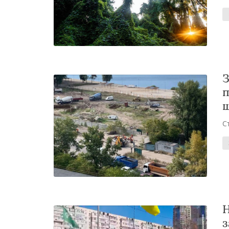
З
п
щ
С
Н
з