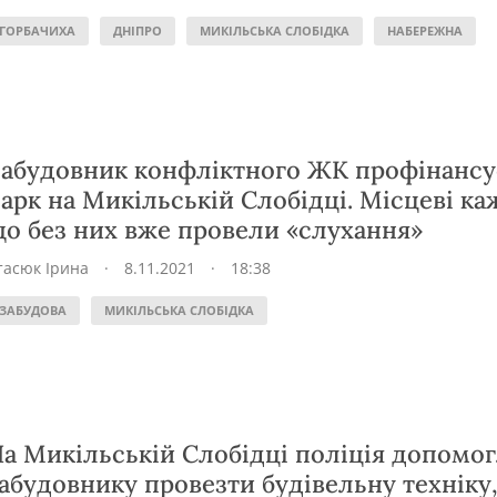
ГОРБАЧИХА
ДНІПРО
МИКІЛЬСЬКА СЛОБІДКА
НАБЕРЕЖНА
абудовник конфліктного ЖК профінансу
арк на Микільській Слобідці. Місцеві ка
о без них вже провели «слухання»
тасюк Ірина
·
8.11.2021
·
18:38
ЗАБУДОВА
МИКІЛЬСЬКА СЛОБІДКА
а Микільській Слобідці поліція допомо
абудовнику провезти будівельну техніку