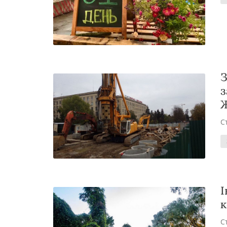
З
з
С
І
к
С