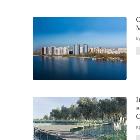
С
М
К
І
в
С
К