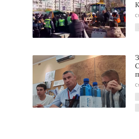
С
З
С
п
С