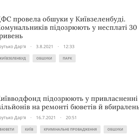
ФС провела обшуки у Київзеленбуді.
омунальників підозрюють у несплаті 30
ривень
рутько Дар'я
·
3.8.2021
·
12:33
КИЇВЗЕЛЕНБУД
ОБШУКИ
ПАРК
иївводфонд підозрюють у привласненні 
ільйонів на ремонті бюветів й вбирален
рутько Дар'я
·
16.7.2021
·
20:51
БЮВЕТИ
КИЇВ
КРИМІНАЛЬНЕ ПРОВАДЖЕННЯ
ОБШУКИ