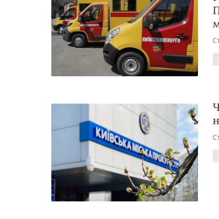
П
м
С
Ч
н
С