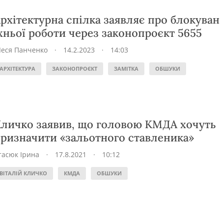
рхітектурна спілка заявляє про блокува
хньої роботи через законопроєкт 5655
Леся Панченко
·
14.2.2023
·
14:03
АРХІТЕКТУРА
ЗАКОНОПРОЄКТ
ЗАМІТКА
ОБШУКИ
личко заявив, що головою КМДА хочуть
ризначити «зальотного ставленика»
тасюк Ірина
·
17.8.2021
·
10:12
ВІТАЛІЙ КЛИЧКО
КМДА
ОБШУКИ