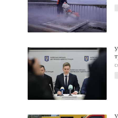
У
т
С
У