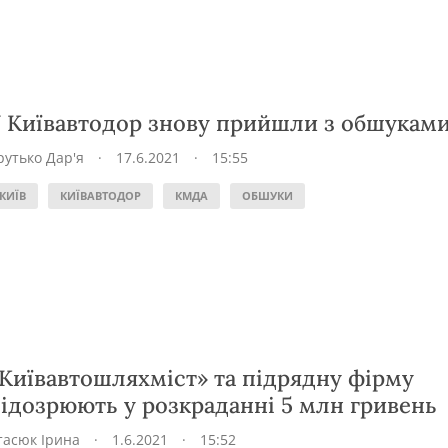
 Київавтодор знову прийшли з обшукам
рутько Дар'я
·
17.6.2021
·
15:55
КИЇВ
КИЇВАВТОДОР
КМДА
ОБШУКИ
Київавтошляхміст» та підрядну фірму
ідозрюють у розкраданні 5 млн гривень
тасюк Ірина
·
1.6.2021
·
15:52