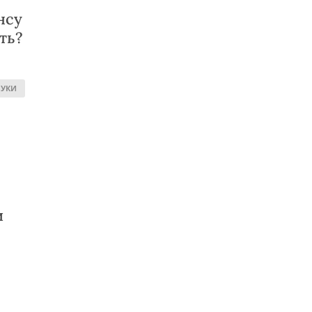
нсу
ть?
УКИ
и