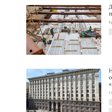
Д
п
К
Н
о
«
С