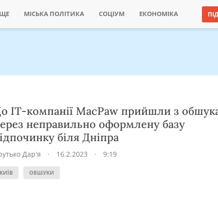
ИЩЕ
МІСЬКА ПОЛІТИКА
СОЦІУМ
ЕКОНОМІКА
ПІ
о ІТ-компанії MacPaw прийшли з обшук
ерез неправильно оформлену базу
ідпочинку біля Дніпра
рутько Дар'я
·
16.2.2023
·
9:19
КИЇВ
ОБШУКИ