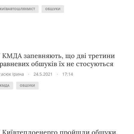
КИЇВАВТОШЛЯХМІСТ
ОБШУКИ
 КМДА запевняють, що дві третини
равневих обшуків їх не стосуються
тасюк Ірина
·
24.5.2021
·
17:14
КМДА
ОБШУКИ
 Київтеплоенерго пройшли обшуки.