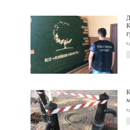
Д
К
г
К
К
м
К