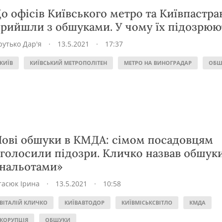
о офісів Київського метро та Київпастра
рийшли з обшуками. У чому їх підозрюю
рутько Дар'я
·
13.5.2021
·
17:37
КИЇВ
КИЇВСЬКИЙ МЕТРОПОЛІТЕН
МЕТРО НА ВИНОГРАДАР
ОБШ
ові обшуки в КМДА: сімом посадовцям
голосили підозри. Кличко назвав обшук
нальотами»
тасюк Ірина
·
13.5.2021
·
10:58
ВІТАЛІЙ КЛИЧКО
КИЇВАВТОДОР
КИЇВМІСЬКСВІТЛО
КМДА
КОРУПЦІЯ
ОБШУКИ