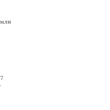
 млн
7
ь