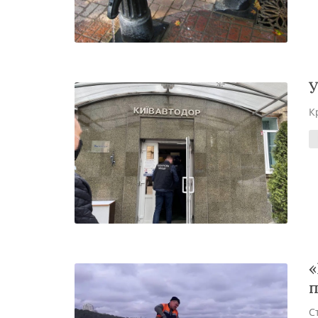
У
К
«
п
С