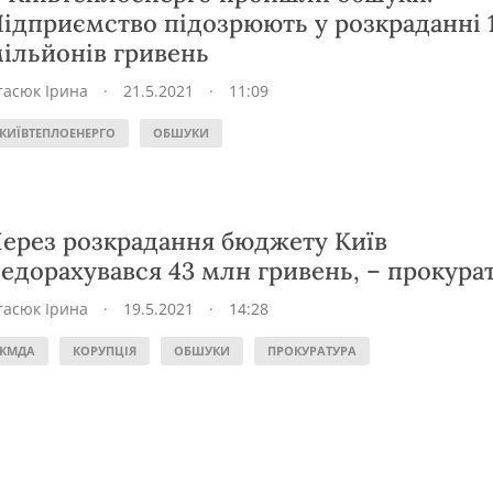
ідприємство підозрюють у розкраданні 
ільйонів гривень
тасюк Ірина
·
21.5.2021
·
11:09
КИЇВТЕПЛОЕНЕРГО
ОБШУКИ
ерез розкрадання бюджету Київ
едорахувався 43 млн гривень, – прокура
тасюк Ірина
·
19.5.2021
·
14:28
КМДА
КОРУПЦІЯ
ОБШУКИ
ПРОКУРАТУРА