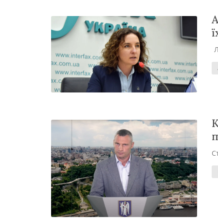
А
ї
К
п
С