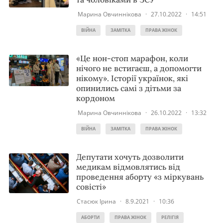
Марина Овчиннікова
·
27.10.2022
·
14:51
ВІЙНА
ЗАМІТКА
ПРАВА ЖІНОК
«Це нон-стоп марафон, коли
нічого не встигаєш, а допомогти
нікому». Історії українок, які
опинились самі з дітьми за
кордоном
Марина Овчиннікова
·
26.10.2022
·
13:32
ВІЙНА
ЗАМІТКА
ПРАВА ЖІНОК
Депутати хочуть дозволити
медикам відмовлятись від
проведення аборту «з міркувань
совісті»
Стасюк Ірина
·
8.9.2021
·
10:36
АБОРТИ
ПРАВА ЖІНОК
РЕЛІГІЯ