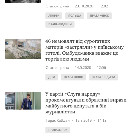
Стасюк Ірина
·
23.10.2020
·
12:02
АБОРТИ
ПОЛЬЩА
ПРАВА ЖІНОК
ПРАВА ЛЮДИНИ
46 немовлят від сурогатних
матерів «застрягли» у київському
готелі. Омбудсманка вважає це
торгівлею людьми
Стасюк Ірина
·
14.5.2020
·
12:56
ДІТИ
ПРАВА ЖІНОК
ПРАВА ЛЮДИНИ
У партії «Слуга народу»
прокоментували образливі вирази
майбутного депутата в бік
журналістки
Тарас Кайдан
·
19.8.2019
·
14:13
ПРАВА ЖІНОК