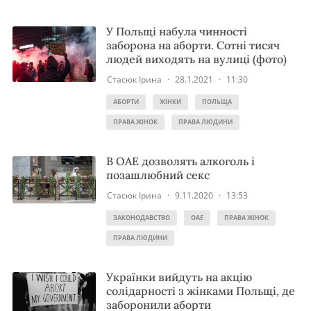
У Польщі набула чинності
заборона на аборти. Сотні тисяч
людей виходять на вулиці (фото)
Стасюк Ірина
·
28.1.2021
·
11:30
АБОРТИ
ЖІНКИ
ПОЛЬЩА
ПРАВА ЖІНОК
ПРАВА ЛЮДИНИ
В ОАЕ дозволять алкоголь і
позашлюбний секс
Стасюк Ірина
·
9.11.2020
·
13:53
ЗАКОНОДАВСТВО
ОАЕ
ПРАВА ЖІНОК
ПРАВА ЛЮДИНИ
Українки вийдуть на акцію
солідарності з жінками Польщі, де
заборонили аборти