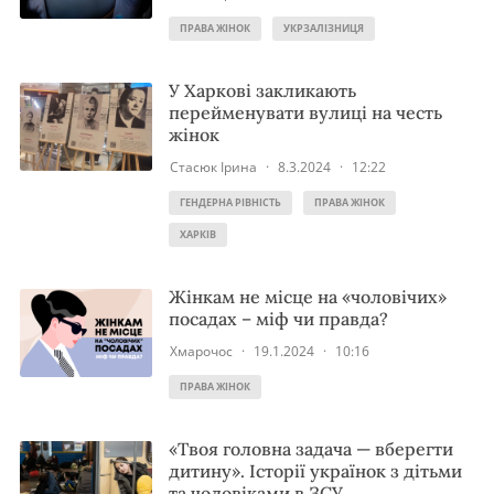
ПРАВА ЖІНОК
УКРЗАЛІЗНИЦЯ
У Харкові закликають
перейменувати вулиці на честь
жінок
Стасюк Ірина
·
8.3.2024
·
12:22
ГЕНДЕРНА РІВНІСТЬ
ПРАВА ЖІНОК
ХАРКІВ
Жінкам не місце на «чоловічих»
посадах – міф чи правда?
Хмарочос
·
19.1.2024
·
10:16
ПРАВА ЖІНОК
«Твоя головна задача — вберегти
дитину». Історії українок з дітьми
та чоловіками в ЗСУ