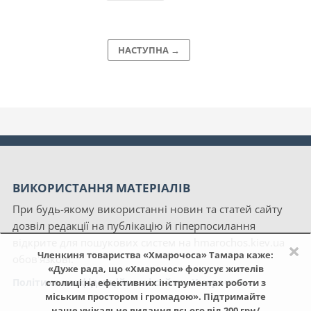
НАСТУПНА →
ВИКОРИСТАННЯ МАТЕРІАЛІВ
При будь-якому використанні новин та статей сайту
дозвіл редакції на публікацію й гіперпосилання
відкрите для пошукових систем на hmarochos.kiev.ua
×
Членкиня товариства «Хмарочоса» Тамара каже:
обов'язкові.
«Дуже рада, що «Хмарочос» фокусує жителів
Політика конфіденційності сайту «Хмарочос»
столиці на ефективних інструментах роботи з
міським простором і громадою». Підтримайте
наше унікальне видання всього від 200 грн/