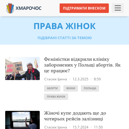
ПІДТРИМАТИ ВНЕСКОМ
ПРАВА ЖІНОК
ПІДІБРАНІ СТАТТІ ЗА ТЕМОЮ
Феміністки відкрили клініку
заборонених у Польщі абортів. Як
це працює?
Стасюк Ірина
·
12.3.2025
·
8:59
АБОРТИ
ЖІНКИ
ПОЛЬЩА
ПРАВА ЖІНОК
Жіночі купе додають ще до
чотирьох рейсів залізниці
Стасюк Ірина
·
15.7.2024
·
11:50