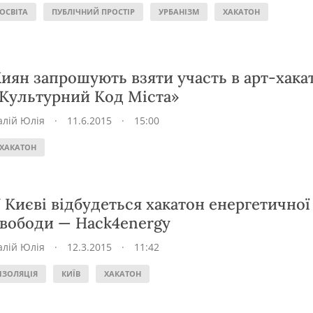
ОСВІТА
ПУБЛІЧНИЙ ПРОСТІР
УРБАНІЗМ
ХАКАТОН
иян запрошують взяти участь в арт-хака
Культурний Код Міста»
алій Юлія
·
11.6.2015
·
15:00
ХАКАТОН
 Києві відбудеться хакатон енергетичної
вободи — Hack4energy
алій Юлія
·
12.3.2015
·
11:42
ІЗОЛЯЦІЯ
КИЇВ
ХАКАТОН