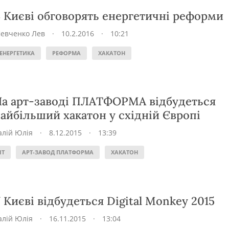
 Києві обговорять енергетичні реформи
евченко Лев
·
10.2.2016
·
10:21
ЕНЕРГЕТИКА
РЕФОРМА
ХАКАТОН
а арт-заводі ПЛАТФОРМА відбудеться
айбільший хакатон у східній Європі
алій Юлія
·
8.12.2015
·
13:39
IT
АРТ-ЗАВОД ПЛАТФОРМА
ХАКАТОН
 Києві відбудеться Digital Monkey 2015
алій Юлія
·
16.11.2015
·
13:04