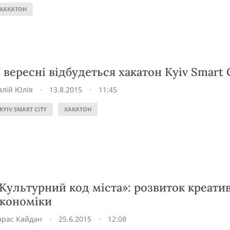
ХАКАТОН
 вересні відбудеться хакатон Kyiv Smart 
алій Юлія
·
13.8.2015
·
11:45
KYIV SMART CITY
ХАКАТОН
Культурний код міста»: розвиток креати
кономіки
арас Кайдан
·
25.6.2015
·
12:08