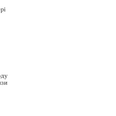
рі
оду
изи