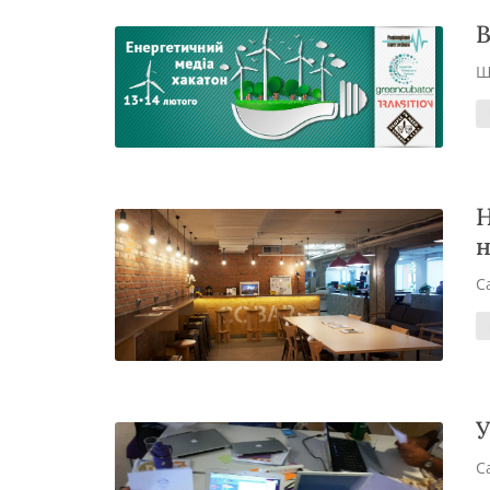
В
Ш
Н
н
С
У
С