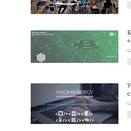
К
«
С
У
с
С