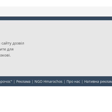
 сайту дозвіл
рите для
зкові.
арочос"
|
Реклама
|
NGO Hmarochos
|
Про нас
|
Нативна рекла