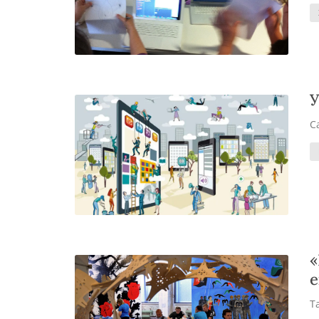
У
С
«
е
Т