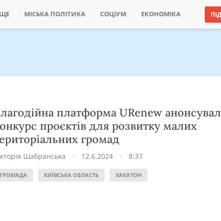
ИЩЕ
МІСЬКА ПОЛІТИКА
СОЦІУМ
ЕКОНОМІКА
ПІ
лагодійна платформа URenew анонсувал
онкурс проєктів для розвитку малих
ериторіальних громад
ікторія Шабранська
·
12.6.2024
·
8:37
ГРОМАДА
КИЇВСЬКА ОБЛАСТЬ
ХАКАТОН