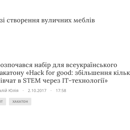
 зі створення вуличних меблів
озпочався набір для всеукраїнського
акатону «Hack for good: збільшення кільк
івчат в STEM через IT-технології»
алій Юлія
·
2.10.2017
·
17:58
IT
ХАКАТОН