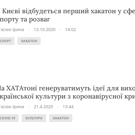
 Києві відбудеться перший хакатон у сфе
порту та розваг
тасюк Ірина
·
13.10.2020
·
14:02
СПОРТ
ХАКАТОН
а ХАТАтоні генеруватимуть ідеї для вих
країнської культури з коронавірусної кр
тасюк Ірина
·
21.4.2020
·
13:44
COVID-19
КУЛЬТУРА
ХАКАТОН