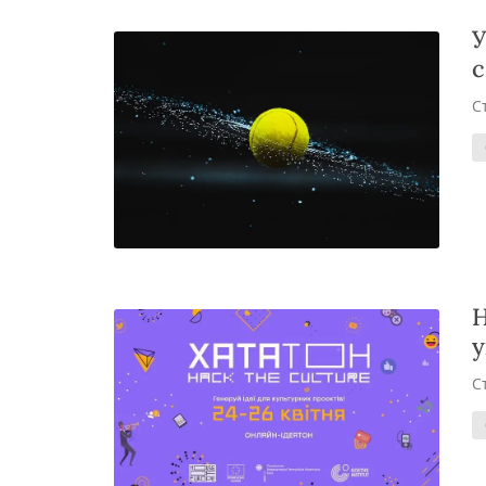
У
с
С
Н
у
С