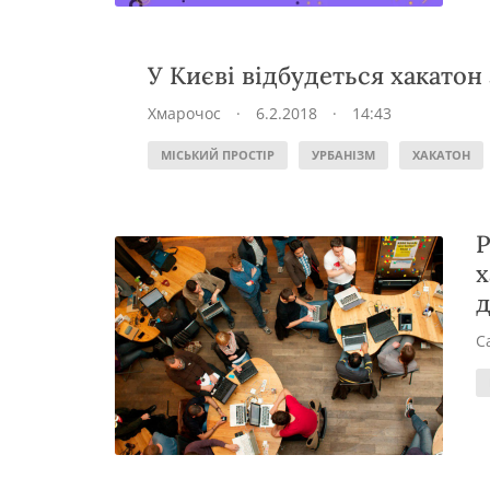
У Києві відбудеться хакатон
Хмарочос
·
6.2.2018
·
14:43
МІСЬКИЙ ПРОСТІР
УРБАНІЗМ
ХАКАТОН
Р
х
д
С