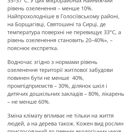
35–37°С. У цих мікрорайонах найнижчий
рівень озеленення – менше 10%.
Найпрохолодніше в Голосіївському районі,
на Борщагівці, Святошині та Сирці, де
температура поверхні не перевищує 33°С, а
рівень озеленення становить 20–40%», –
пояснює експретка.
Водночас згідно з нормами рівень
озеленення території житлової забудови
повинен бути не менше 40%,
промпідприємств – 30%, ділянок шкіл і
дитячих дошкільних закладів – 80%, лікарень
– не менше 60%.
Зміна клімату впливає не тільки на життя
людей, а на дерева також. Кожен вид рослин
пристосований до певних екологічних умов.