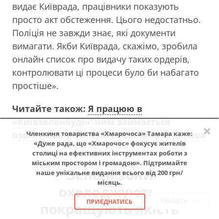
видає Київрада, працівники показують
просто акт обстеження. Цього недостатньо.
Поліція не завжди знає, які документи
вимагати. Якби Київрада, скажімо, зробила
онлайн список про видачу таких ордерів,
контролювати ці процеси було би набагато
простіше».
Читайте також:
Я працюю в
«Київзеленбуді»: чим займається
×
Членкиня товариства «Хмарочоса» Тамара каже:
озеленювач і чому в Києві гинуть дерева
«Дуже рада, що «Хмарочос» фокусує жителів
столиці на ефективних інструментах роботи з
міським простором і громадою». Підтримайте
Зелені зони
наше унікальне видання всього від 200 грн/
місяць.
охолоджують,
Увійдіть
ПРИЄДНАТИСЬ
покращують якість