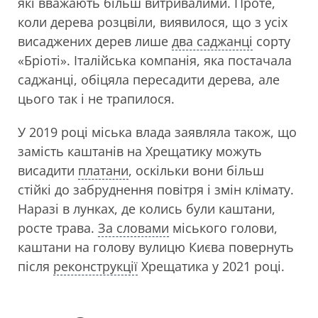
які вважають більш витривалими. Проте,
коли дерева розцвіли, виявилося, що з усіх
висаджених дерев лише
два саджанці
сорту
«Бріоті». Італійська компанія, яка постачала
саджанці, обіцяла пересадити дерева, але
цього так і не трапилося.
У 2019 році міська влада заявляла також, що
замість каштанів на Хрещатику можуть
висадити
платани
, оскільки вони більш
стійкі до забруднення повітря і змін клімату.
Наразі в лунках, де колись були каштани,
росте трава.
За словами
міського голови,
каштани на голову вулицю Києва повернуть
після
реконструкції
Хрещатика у 2021 році.