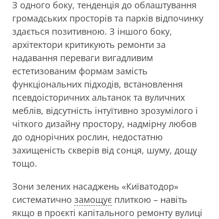
З одного боку, тенденція до облаштування
громадських просторів та парків відпочинку
здається позитивною. З іншого боку,
архітектори критикують ремонти за
надавання переваги вигадливим
естетизованим формам замість
функціональних підходів, встановлення
псевдоісторичних альтанок та вуличних
меблів, відсутність інтуїтивно зрозумілого і
чіткого дизайну простору, надмірну любов
до однорічних рослин, недостатню
захищеність скверів від сонця, шуму, дощу
тощо.
Зони зелених насаджень «Київатодор»
систематично
замощує
плиткою – навіть
якщо в проєкті капітального ремонту вулиці