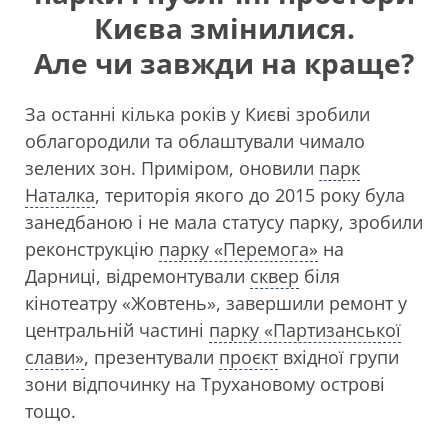
Києва змінилися.
Але чи завжди на краще?
За останні кілька років у Києві зробили
облагородили та облаштували чимало
зелених зон. Приміром, оновили
парк
Наталка
, територія якого до 2015 року була
занедбаною і не мала статусу парку, зробили
реконструкцію
парку «Перемога»
на
Дарниці, відремонтували
сквер
біля
кінотеатру «Жовтень», завершили ремонт у
центральній частині
парку «Партизанської
слави»
, презентували
проєкт
вхідної групи
зони відпочинку на Трухановому острові
тощо.