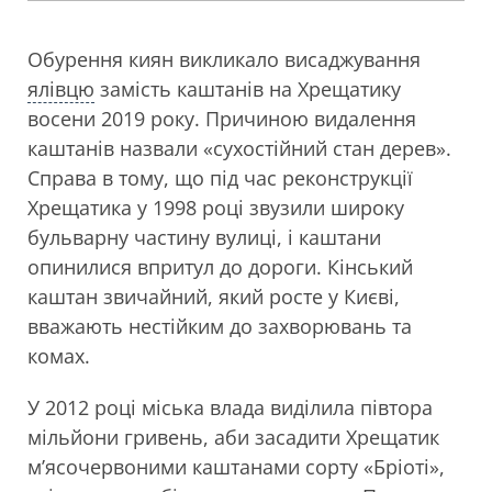
Обурення киян викликало висаджування
ялівцю
замість каштанів на Хрещатику
восени 2019 року. Причиною видалення
каштанів назвали «сухостійний стан дерев».
Справа в тому, що під час реконструкції
Хрещатика у 1998 році звузили широку
бульварну частину вулиці, і каштани
опинилися впритул до дороги. Кінський
каштан звичайний, який росте у Києві,
вважають нестійким до захворювань та
комах.
У 2012 році міська влада виділила півтора
мільйони гривень, аби засадити Хрещатик
м’ясочервоними каштанами сорту «Бріоті»,