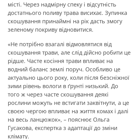
місті. Через надмірну спеку і відсутність
достатнього поливу трава висихає. Зупинка
скошування принаймні на рік дасть змогу
зеленому покриву відновитися.
«Не потрібно взагалі відмовлятися від
скошування трави, але слід дійсно робити це
рідше. Часте косіння трави впливає на
водний баланс землі поруч. Особливо це
актуально цього року, коли після безсніжної
зими рівень вологи в ґрунті низький. До
того ж через часте скошування деякі
рослини можуть не встигати заквітнути, а це
своєю чергою впливає на життя комах і далі
на весь ланцюжок», – пояснює Ольга
Гусакова, експертка з адаптації до зміни
клімату.