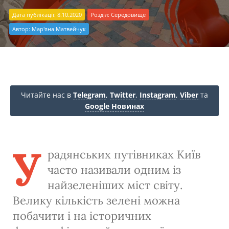
Дата публікації: 8.10.2020
Розділ:
Середовище
Автор:
Мар'яна Матвейчук
Читайте нас в
Telegram
,
Twitter
,
Instagram
,
Viber
та
Google Новинах
У
радянських путівниках Київ
часто називали одним із
найзеленіших міст світу.
Велику кількість зелені можна
побачити і на історичних