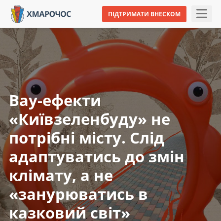
ПІДТРИМАТИ ВНЕСКОМ
Вау-ефекти
«Київзеленбуду» не
потрібні місту. Слід
адаптуватись до змін
клімату, а не
«занурюватись в
казковий світ»