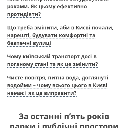
роками. Як цьому ефективно
протидіяти?
Що треба змінити, аби в Києві почали,
нарешті, будувати комфортні та
безпечні вулиці
Чому київський транспорт досі в
поганому стані та як це змінити?
Чисте повітря, питна вода, доглянуті
водойми – чому всього цього в Києві
немає і як це виправити?
За останні п’ять років
парки і публічні простори